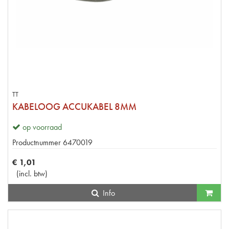
TT
KABELOOG ACCUKABEL 8MM
op voorraad
Productnummer
6470019
€
1
,
01
(
incl. btw
)
Info