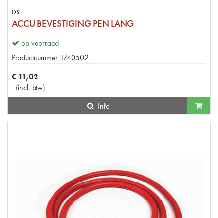
DS
ACCU BEVESTIGING PEN LANG
op voorraad
Productnummer
1740502
€
11
,
02
(
incl. btw
)
Info