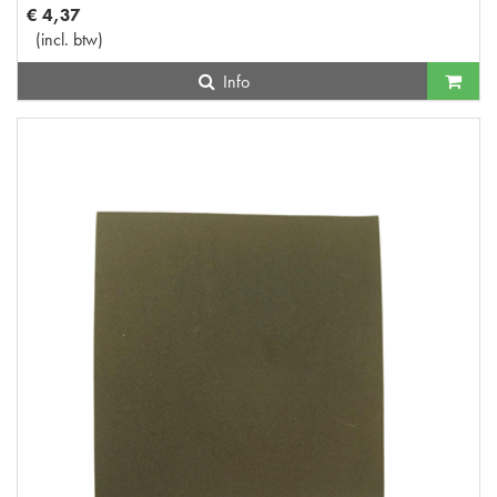
€
4
,
37
(
incl. btw
)
Info