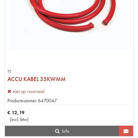
TT
ACCU KABEL 35KWMM
niet op voorraad
Productnummer
6470047
€
12
,
19
(
incl. btw
)
Info