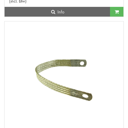
(
incl. btw
)
Info