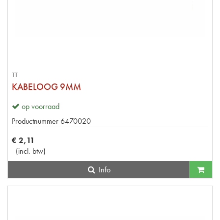
TT
KABELOOG 9MM
op voorraad
Productnummer
6470020
€
2
,
11
(
incl. btw
)
Info