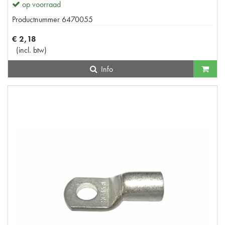
op voorraad
Productnummer
6470055
€
2
,
18
(
incl. btw
)
Info