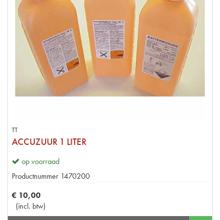
TT
ACCUZUUR 1 LITER
op voorraad
Productnummer
1470200
€
10
,
00
(
incl. btw
)