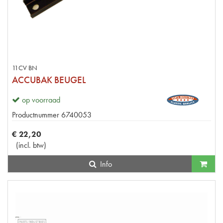
11CV BN
ACCUBAK BEUGEL
op voorraad
Productnummer
6740053
€
22
,
20
(
incl. btw
)
Info