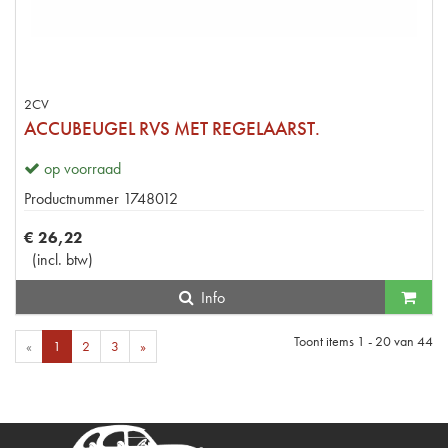
2CV
ACCUBEUGEL RVS MET REGELAARST.
op voorraad
Productnummer
1748012
€
26
,
22
(
incl. btw
)
Info
Toont items
1 - 20
van
44
«
1
2
3
»