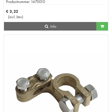
Productnummer
1470010
€
3
,
22
(
incl. btw
)
Info