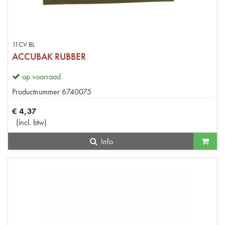
11CV BL
ACCUBAK RUBBER
op voorraad
Productnummer
6740075
€
4
,
37
(
incl. btw
)
Info