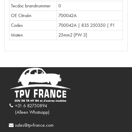
Tecdoc brandnummer
0
OE Citroën
700042A
Codes
700042A | 835 250350 | P1
Maten
25mm2 [PW 3]
+31 6 82750894
(Alleen Whatsapp)
sales@tpvfrance.com