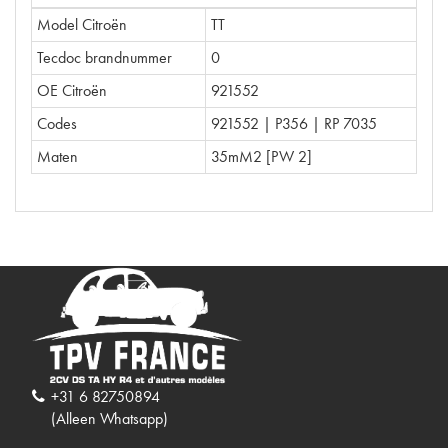
Model Citroën
TT
Tecdoc brandnummer
0
OE Citroën
921552
Codes
921552 | P356 | RP 7035
Maten
35mM2 [PW 2]
+31 6 82750894
(Alleen Whatsapp)