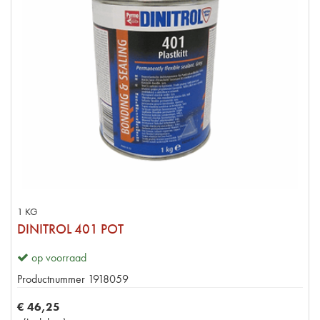
1 KG
DINITROL 401 POT
op voorraad
Productnummer
1918059
€
46
,
25