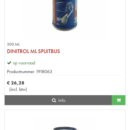
500 ML
DINITROL ML SPUITBUS
op voorraad
Productnummer
1918063
€
26
,
28
(
incl. btw
)
Info