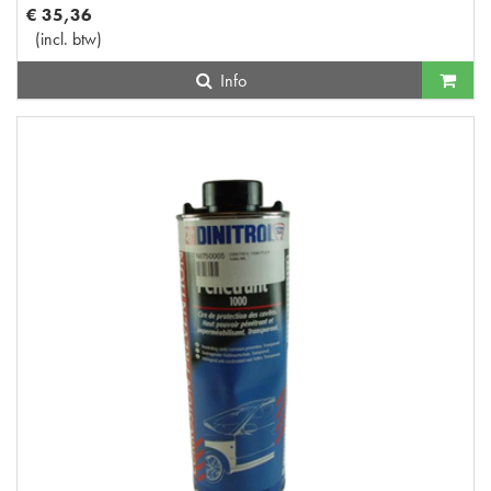
€
35
,
36
(
incl. btw
)
Info