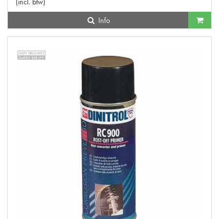
(
incl. btw
)
Info