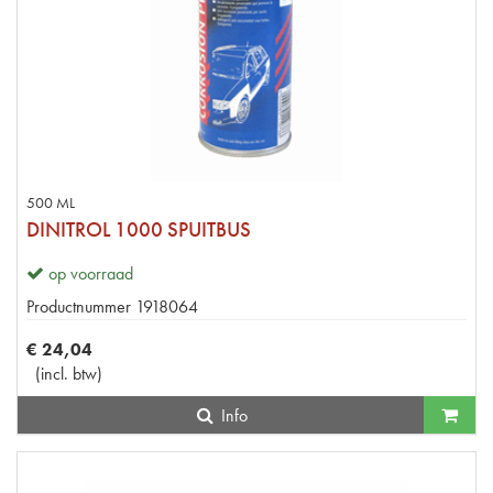
500 ML
DINITROL 1000 SPUITBUS
op voorraad
Productnummer
1918064
€
24
,
04
(
incl. btw
)
Info