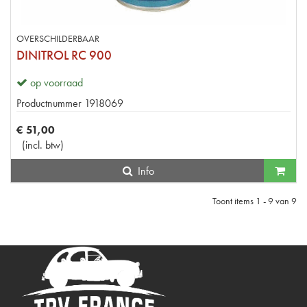
OVERSCHILDERBAAR
DINITROL RC 900
op voorraad
Productnummer
1918069
€
51
,
00
(
incl. btw
)
Info
Toont items
1 - 9
van
9