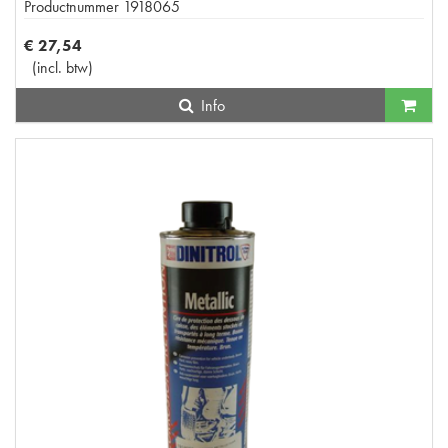
Productnummer
1918065
€
27
,
54
(
incl. btw
)
Info