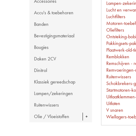
Accessoires
Lampen-zekerin
Lucht en verwa
Accu's & toebehoren
Luchtfilters
Motoren-toebeh
Banden
Oliefilters
Bevestigingsmateriaal
Ontsteking-bob
Pakkingsets-pa
Bougies
Plaatwerk-old-t
Remblokken
Daken 2CV
Remschijven - 
Remvoeringen-r
Dinitrol
Ruitenwissers
Klassiek gereedschap
Schokbrekers-g
Startmotoren-ko
Lampen/zekeringen
Uitlaatklemmen
Uitlaten
Ruitenwissers
V snaren
Olie / Vloeistoffen
Wiellagers-toe