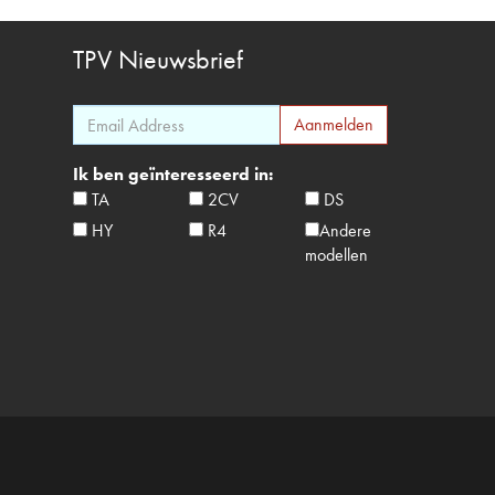
TPV
Nieuwsbrief
Ik ben geïnteresseerd in:
TA
2CV
DS
HY
R4
Andere
modellen