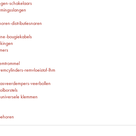
gen-schakelaars
rmingsslangen
oren-distributiesnaren
ine-bougiekabels
kkingen
imers
remtrommel
emcylinders-remvloeistof-lhm
asveerdempers-veerbollen
olborstels
-universele klemmen
behoren