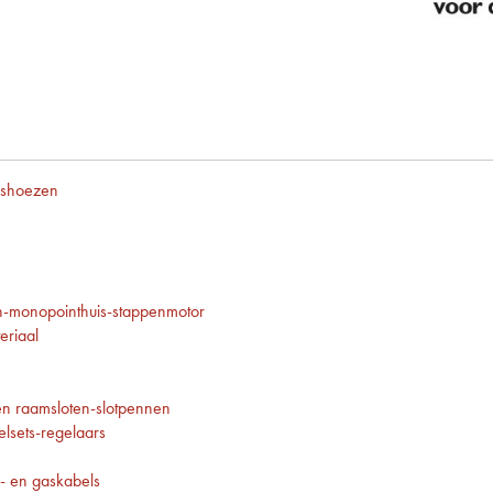
ashoezen
-monopointhuis-stappenmotor
eriaal
en raamsloten-slotpennen
lsets-regelaars
- en gaskabels