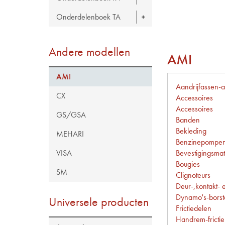
Onderdelenboek TA
Andere modellen
AMI
AMI
Aandrijfassen-
CX
Accessoires
Accessoires
GS/GSA
Banden
Bekleding
MEHARI
Benzinepompen
Bevestigingsmat
VISA
Bougies
SM
Clignoteurs
Deur-,kontakt- 
Dynamo's-borste
Universele producten
Frictiedelen
Handrem-frictie