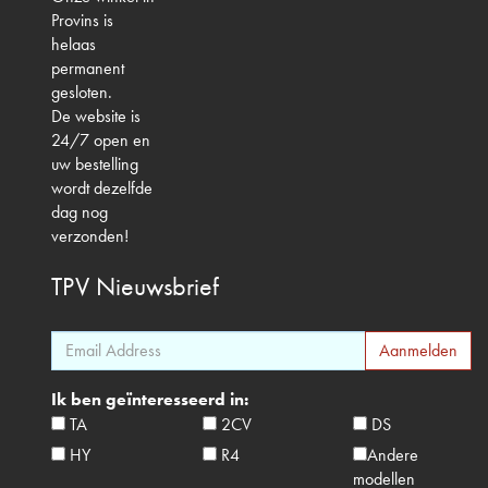
Provins is
helaas
permanent
gesloten.
De website is
24/7 open en
uw bestelling
wordt dezelfde
dag nog
verzonden!
TPV
Nieuwsbrief
Ik ben geïnteresseerd in:
TA
2CV
DS
HY
R4
Andere
modellen