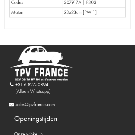
Codes
307917A | P303
Maten
23x23cm [PW 1]
+31 6 82750894
(Alleen Whatsapp)
sales@tpvfrance.com
Openingstijden
Onze winkel in