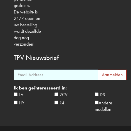
gesloten.
De website is
24/7 open en
uw bestelling
wordt dezelfde
dag nog
verzonden!
TPV
Nieuwsbrief
Ik ben geïnteresseerd in:
TA
2CV
DS
HY
R4
Andere
modellen