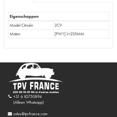
Eigenschappen
Model Citroën
2CV
Maten
[PW1] L=235MM
+31 6 82750894
(Alleen Whatsapp)
sales@tpvfrance.com