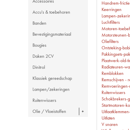
Accessoires
Handrem-frictie
Keerringen
Accu's & toebehoren
Lampen-zekerin
Luchtfilters
Banden
Motoren-toebeh
Bevestigingsmateriaal
Motorsteunen-b
Oliefilters
Bougies
Ontsteking-bob
Pakkingsets-pa
Daken 2CV
Plaatwerk-old-t
Radiateuren-wa
Dinitrol
Remblokken
Klassiek gereedschap
Remschijven - 
Remvoeringen-r
Lampen/zekeringen
Ruitenwissers
Schokbrekers-g
Ruitenwissers
Startmotoren-ko
Olie / Vloeistoffen
Uitlaatklemmen
Uitlaten
V snaren