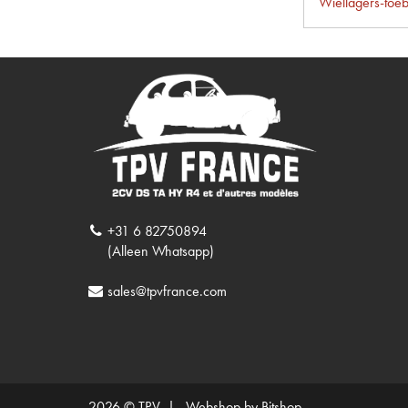
Wiellagers-toe
+31 6 82750894
(Alleen Whatsapp)
sales@tpvfrance.com
2026 © TPV |
Webshop by Bitshop