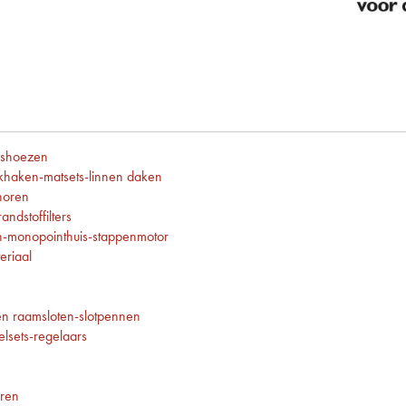
ashoezen
ekhaken-matsets-linnen daken
horen
andstoffilters
-monopointhuis-stappenmotor
eriaal
en raamsloten-slotpennen
lsets-regelaars
oren