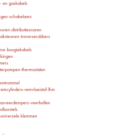
- en gaskabels
gen-schakelaars
oren-distributiesnaren
aksteunen-traverserubbers
ine-bougiekabels
kkingen
imers
terpompen-thermostaten
remtrommel
emcylinders-remvloeistof-lhm
asveerdempers-veerbollen
olborstels
-universele klemmen