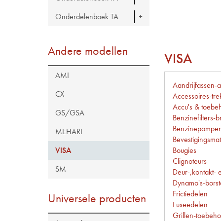
Onderdelenboek TA
Andere modellen
VISA
AMI
Aandrijfassen-
CX
Accessoires-tr
Accu's & toebe
GS/GSA
Benzinefilters-br
Benzinepompen
MEHARI
Bevestigingsmat
Bougies
VISA
Clignoteurs
SM
Deur-,kontakt- 
Dynamo's-borste
Frictiedelen
Universele producten
Fuseedelen
Grillen-toebeh