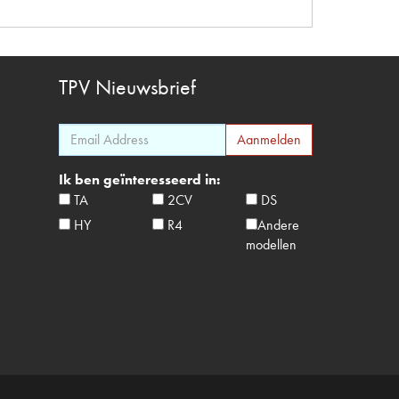
TPV
Nieuwsbrief
Ik ben geïnteresseerd in:
TA
2CV
DS
HY
R4
Andere
modellen