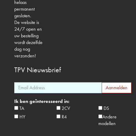
helaas
permanent
gesloten.
De website is
24/7 open en
uw bestelling
wordt dezelfde
dag nog
verzonden!
TPV
Nieuwsbrief
Ik ben geïnteresseerd in:
TA
2CV
DS
HY
R4
Andere
modellen