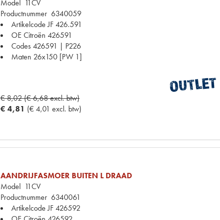
Model
11CV
Productnummer
6340059
Artikelcode JF
426.591
OE Citroën
426591
Codes
426591 | P226
Maten
26x150 [PW 1]
€ 8,02 (€ 6,68 excl. btw)
€ 4,81
(€ 4,01 excl. btw)
AANDRIJFASMOER BUITEN L DRAAD
Model
11CV
Productnummer
6340061
Artikelcode JF
426592
OE Citroën
426592