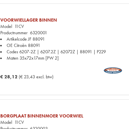
VOORWIELLAGER BINNEN
Model
11CV
Productnummer
6320001
Artikelcode JF
88091
OE Citroën
88091
Codes
6207-2Z | 6207.2Z | 62072Z | 88091 | P229
Maten
35x72x17mm [PW 2]
€ 28,12
(€ 23,43 excl. btw)
BORGPLAAT BINNENMOER VOORWIEL
Model
11CV
Productnummer
6320003