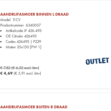
AANDRIJFASMOER BINNEN L DRAAD
Model
11CV
Productnummer
6340057
Artikelcode JF
426.493
OE Citroën
426493
Codes
426493 | P229
Maten
35x150 [PW 1]
€ 7,82 (€ 6,52 excl. btw)
€ 4,69
(€ 3,91 excl. btw)
AANDRIJFASMOER BUITEN R DRAAD