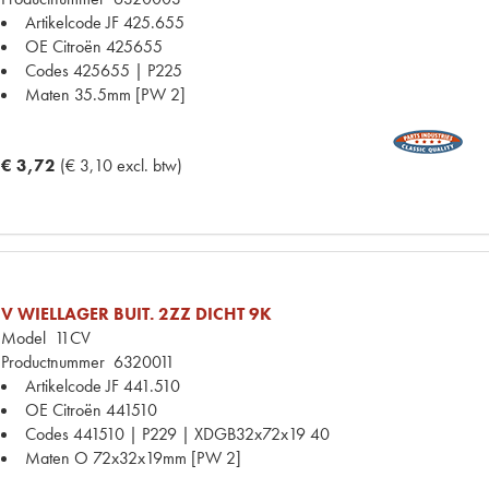
Artikelcode JF
425.655
OE Citroën
425655
Codes
425655 | P225
Maten
35.5mm [PW 2]
€ 3,72
(€ 3,10 excl. btw)
V WIELLAGER BUIT. 2ZZ DICHT 9K
Model
11CV
Productnummer
6320011
Artikelcode JF
441.510
OE Citroën
441510
Codes
441510 | P229 | XDGB32x72x19 40
Maten
O 72x32x19mm [PW 2]