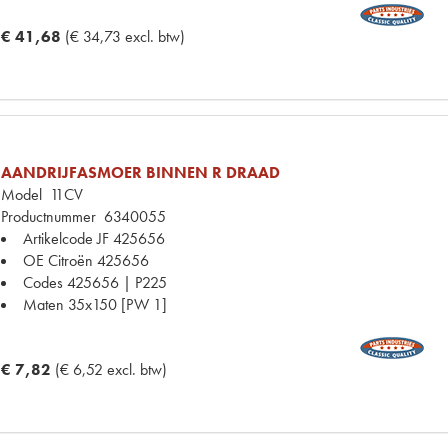
€ 41,68
(€ 34,73 excl. btw)
AANDRIJFASMOER BINNEN R DRAAD
Model
11CV
Productnummer
6340055
Artikelcode JF
425656
OE Citroën
425656
Codes
425656 | P225
Maten
35x150 [PW 1]
€ 7,82
(€ 6,52 excl. btw)