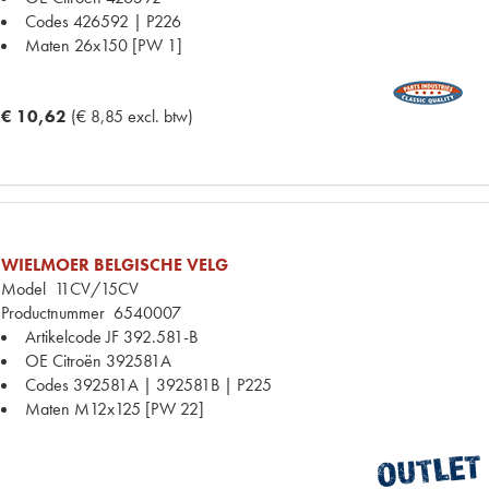
Codes
426592 | P226
Maten
26x150 [PW 1]
€ 10,62
(€ 8,85 excl. btw)
WIELMOER BELGISCHE VELG
Model
11CV/15CV
Productnummer
6540007
Artikelcode JF
392.581-B
OE Citroën
392581A
Codes
392581A | 392581B | P225
Maten
M12x125 [PW 22]