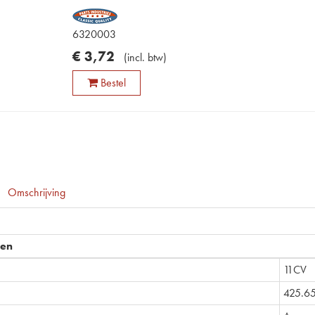
6320003
€
3
,
72
(
incl. btw
)
Bestel
Omschrijving
pen
11CV
425.6