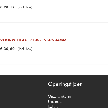
€
28
,
12
(
incl. btw
)
VOORWIELLAGER TUSSENBUS 34MM
€
30
,
60
(
incl. btw
)
Openingstijden
Onze winkel in
Provins is
helaas