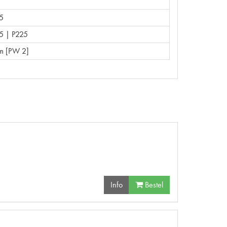
5
5 | P225
m [PW 2]
Info
Bestel