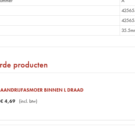
nummer
A
42565
42565
35.5m
rde producten
AANDRIJFASMOER BINNEN L DRAAD
€
4
,
69
(
incl. btw
)