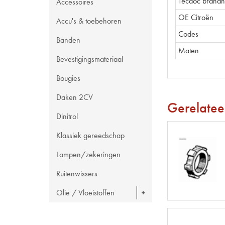
Tecdoc brand
Accessoires
OE Citroën
Accu's & toebehoren
Codes
Banden
Maten
Bevestigingsmateriaal
Bougies
Daken 2CV
Gerelatee
Dinitrol
Klassiek gereedschap
Lampen/zekeringen
Ruitenwissers
Olie / Vloeistoffen