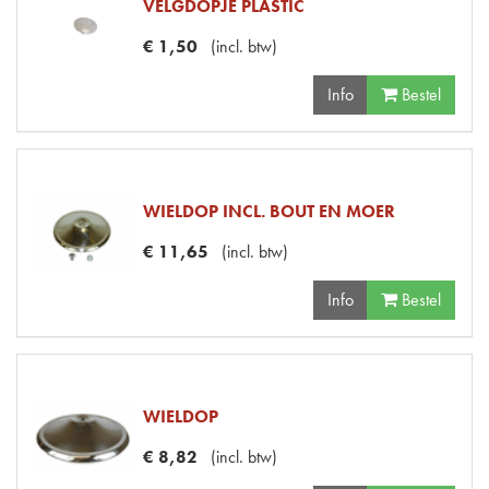
VELGDOPJE PLASTIC
€
1
,
50
(
incl. btw
)
Info
Bestel
WIELDOP INCL. BOUT EN MOER
€
11
,
65
(
incl. btw
)
Info
Bestel
WIELDOP
€
8
,
82
(
incl. btw
)