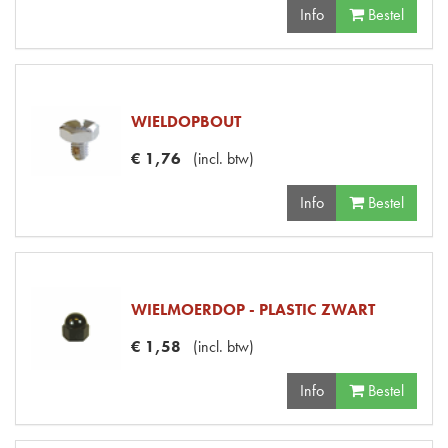
Info
Bestel
WIELDOPBOUT
€
1
,
76
(
incl. btw
)
Info
Bestel
WIELMOERDOP - PLASTIC ZWART
€
1
,
58
(
incl. btw
)
Info
Bestel