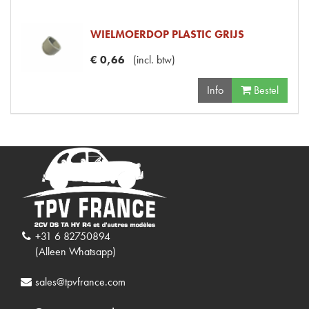
WIELMOERDOP PLASTIC GRIJS
€
0
,
66
(
incl. btw
)
Info
Bestel
+31 6 82750894
(Alleen Whatsapp)
sales@tpvfrance.com