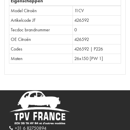
Eigenschappen
Model Citroën
11CV
Artikelcode JF
426592
Tecdoc brandnummer
0
OE Citroën
426592
Codes
426592 | P226
Maten
26x150 [PW 1]
+31 6 82750894