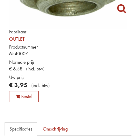
Fabrikant
OUTLET
Productnummer
6540007
Normale prijs
€
6
,
58
(
incl. btw
)
Uw prijs
€
3
,
95
(
incl. btw
)
Bestel
Specificaties
Omschrijving