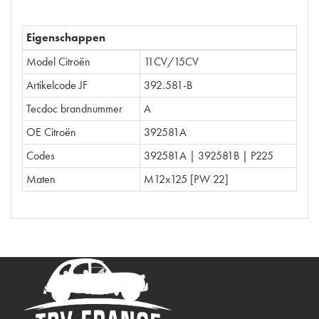
Eigenschappen
Model Citroën
11CV/15CV
Artikelcode JF
392.581-B
Tecdoc brandnummer
A
OE Citroën
392581A
Codes
392581A | 392581B | P225
Maten
M12x125 [PW 22]