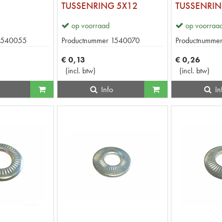
TUSSENRING 5X12
TUSSENRIN
op voorraad
op voorraa
1540055
Productnummer
1540070
Productnumme
€
0
,
13
€
0
,
26
(
incl. btw
)
(
incl. btw
)
Info
In