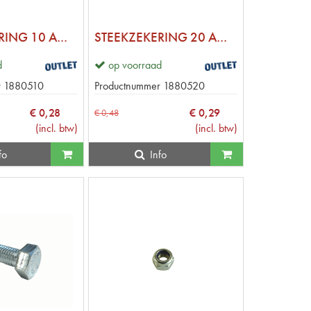
STEEKZEKERING 10 AMP MINI
STEEKZEKERING 20 AMP MINI
d
op voorraad
r
1880510
Productnummer
1880520
€
0
,
28
€
0
,
29
€
0
,
48
(
incl. btw
)
(
incl. btw
)
fo
Info