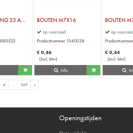
STEEKZEKERING 25 AMP MINI
BOUTEN M7X16
BOUTEN M
op voorraad
op voorraa
1880525
Productnummer
1540038
Productnumme
€
0
,
46
€
0
,
44
(
incl. btw
)
(
incl. btw
)
Info
In
4
...
369
»
Openingstijden