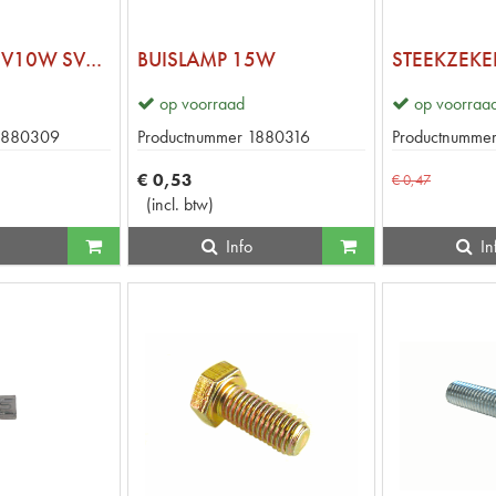
BUISLAMP 12V10W SV8.5 42mm
BUISLAMP 15W
op voorraad
op voorraa
1880309
Productnummer
1880316
Productnumme
€
0
,
53
€
0
,
47
(
incl. btw
)
Info
In