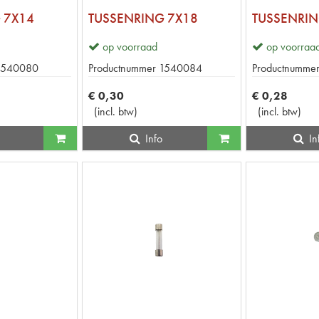
 7X14
TUSSENRING 7X18
TUSSENRIN
op voorraad
op voorraa
1540080
Productnummer
1540084
Productnumme
€
0
,
30
€
0
,
28
(
incl. btw
)
(
incl. btw
)
Info
In