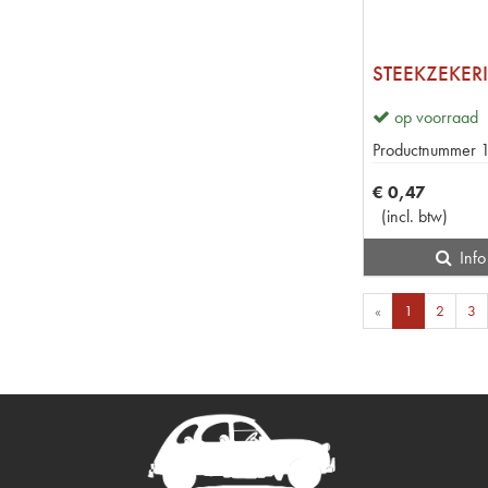
op voorraad
Productnummer
€
0
,
47
(
incl. btw
)
Info
«
1
2
3