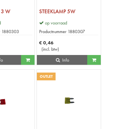
 3 W
STEEKLAMP 5W
d
op voorraad
r
1880303
Productnummer
1880307
€
0
,
46
(
incl. btw
)
fo
Info
OUTLET