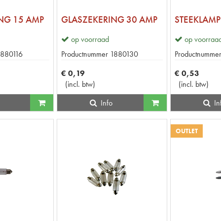
NG 15 AMP
GLASZEKERING 30 AMP
STEEKLAMP
op voorraad
op voorraa
1880116
Productnummer
1880130
Productnumme
€
0
,
19
€
0
,
53
(
incl. btw
)
(
incl. btw
)
Info
In
OUTLET