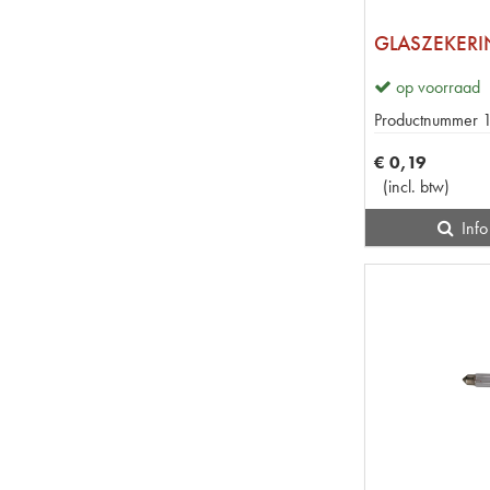
GLASZEKERI
op voorraad
Productnummer
€
0
,
19
(
incl. btw
)
Info