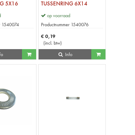
G 5X16
TUSSENRING 6X14
d
op voorraad
r
1540074
Productnummer
1540076
€
0
,
19
(
incl. btw
)
fo
Info