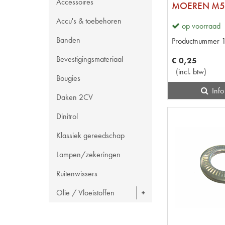
Accessoires
MOEREN M5
Accu's & toebehoren
op voorraad
Banden
Productnummer
Bevestigingsmateriaal
€
0
,
25
(
incl. btw
)
Bougies
Info
Daken 2CV
Dinitrol
Klassiek gereedschap
Lampen/zekeringen
Ruitenwissers
Olie / Vloeistoffen