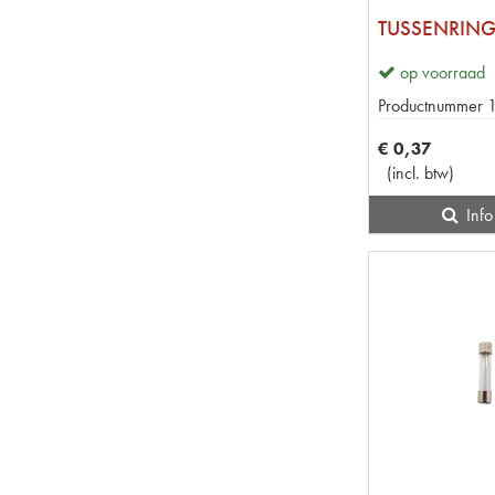
TUSSENRING
op voorraad
Productnummer
€
0
,
37
(
incl. btw
)
Info