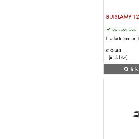
op voorraad
Productnummer
€
0
,
43
(
incl. btw
)
Info