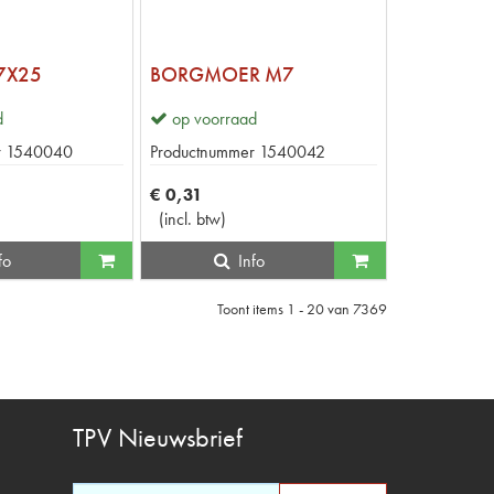
7X25
BORGMOER M7
d
op voorraad
r
1540040
Productnummer
1540042
€
0
,
31
(
incl. btw
)
fo
Info
Toont items
1 - 20
van
7369
TPV
Nieuwsbrief