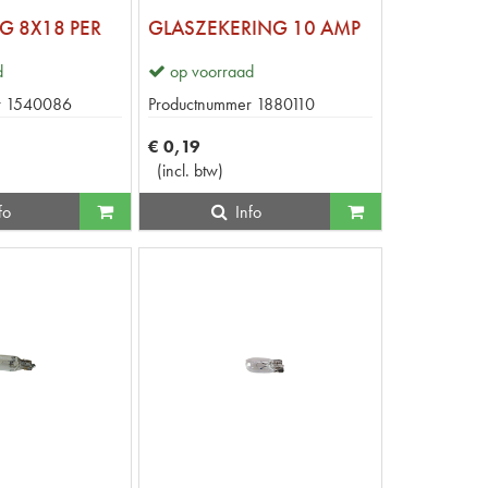
G 8X18 PER
GLASZEKERING 10 AMP
d
op voorraad
r
1540086
Productnummer
1880110
€
0
,
19
(
incl. btw
)
fo
Info