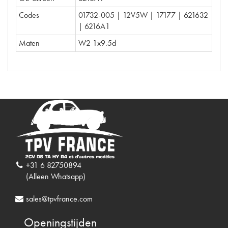
Codes
01732-005 | 12V5W | 17177 | 621632
| 6216A1
Maten
W2 1x9.5d
+31 6 82750894
(Alleen Whatsapp)
sales@tpvfrance.com
Openingstijden