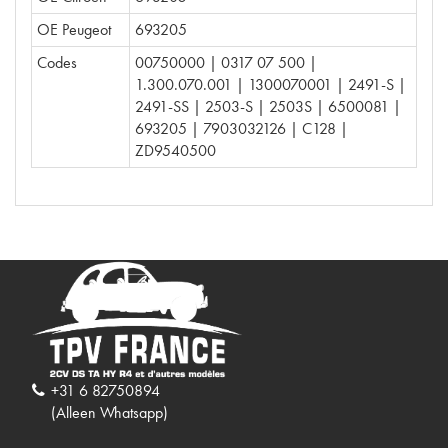
OE Peugeot
693205
Codes
00750000 | 0317 07 500 |
1.300.070.001 | 1300070001 | 2491-S |
2491-SS | 2503-S | 2503S | 6500081 |
693205 | 7903032126 | C128 |
ZD9540500
+31 6 82750894
(Alleen Whatsapp)