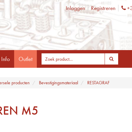
Inloggen
Registreren
+3
Ph
 Info
Outlet
ersele producten
Bevestigingsmateriaal
RESTAGRAF
REN M5