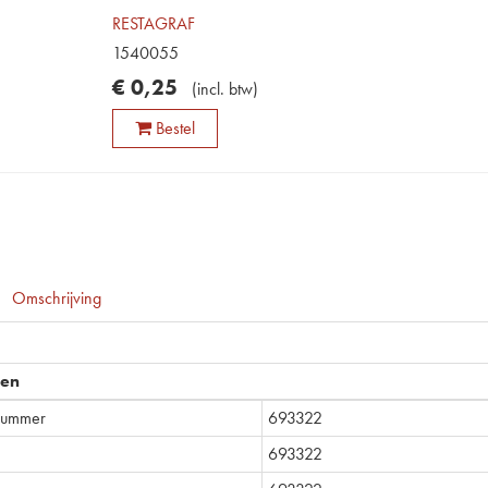
RESTAGRAF
1540055
€
0
,
25
(
incl. btw
)
Bestel
Omschrijving
pen
lnummer
693322
693322