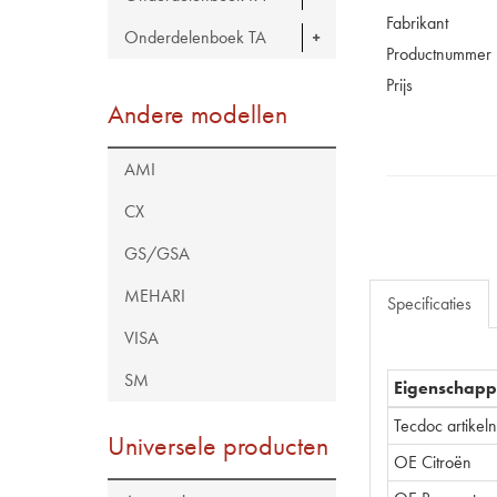
Fabrikant
Onderdelenboek TA
Productnummer
Prijs
Andere modellen
AMI
CX
GS/GSA
MEHARI
Specificaties
VISA
SM
Eigenschap
Tecdoc artike
Universele producten
OE Citroën