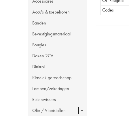
OE Peugeot
Accessoires
Codes
Accu's & toebehoren
Banden
Bevestigingsmateriaal
Bougies
Daken 2CV
Dinitrol
Klassiek gereedschap
Lampen/zekeringen
Ruitenwissers
Olie / Vloeistoffen