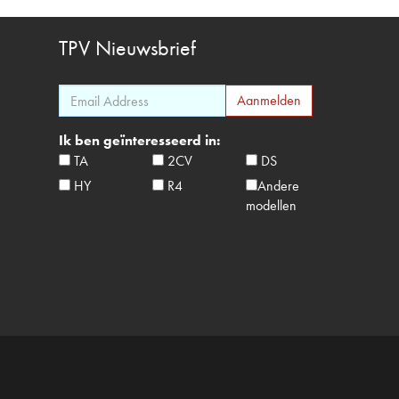
TPV
Nieuwsbrief
Ik ben geïnteresseerd in:
TA
2CV
DS
HY
R4
Andere
modellen