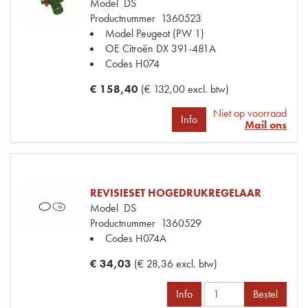
Model
DS
Productnummer
1360523
Model Peugeot
(PW 1)
OE Citroën
DX 391-481A
Codes
H074
€ 158,40
(€ 132,00 excl. btw)
Niet op voorraad
Info
Mail ons
REVISIESET HOGEDRUKREGELAAR
Model
DS
Productnummer
1360529
Codes
H074A
€ 34,03
(€ 28,36 excl. btw)
Info
Bestel