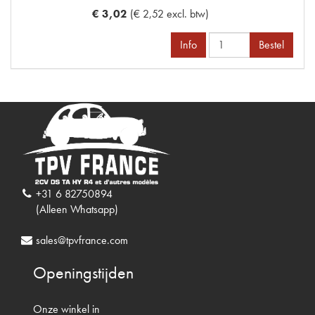
€ 3,02
(€ 2,52 excl. btw)
Info
Bestel
+31 6 82750894
(Alleen Whatsapp)
sales@tpvfrance.com
Openingstijden
Onze winkel in