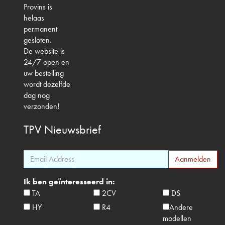
Provins is
helaas
permanent
gesloten.
De website is
24/7 open en
uw bestelling
wordt dezelfde
dag nog
verzonden!
TPV
Nieuwsbrief
Ik ben geïnteresseerd in:
TA
2CV
DS
HY
R4
Andere
modellen