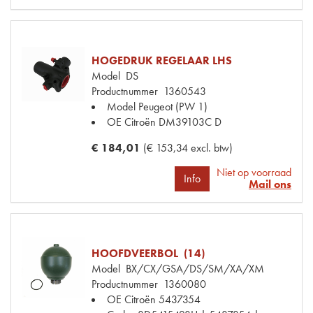
HOGEDRUK REGELAAR LHS
Model
DS
Productnummer
1360543
Model Peugeot
(PW 1)
OE Citroën
DM39103C D
€ 184,01
(€ 153,34 excl. btw)
Niet op voorraad
Info
Mail ons
HOOFDVEERBOL (14)
Model
BX/CX/GSA/DS/SM/XA/XM
Productnummer
1360080
OE Citroën
5437354