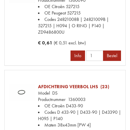
Productnummer
1360090
OE Citroën
527215
OE Peugeot
527215
Codes
24821008B | 24821009B |
527215 | H094 | O RING | P140 |
ZD9486800U
€ 0,61
(€ 0,51 excl. btw)
Info
Bestel
AFDICHTRING VEERBOL LHS (23)
Model
DS
Productnummer
1360003
OE Citroën
D433-90
Codes
D 433-90 | D433-90 | D43390 |
H095 | P140
Maten
38x43mm [PW 4]