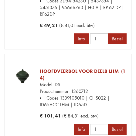
Codes
3D5415423U | 5437354 |
5451376 | 95666763 | H019 | RP 62 DP |
RP62DP
€ 49,21
(€ 41,01 excl. btw)
Info
Bestel
HOOFDVEERBOL VOOR DEELB LHM (1
4)
Model
DS
Productnummer
1360712
Codes
1339105010 | CHS022 |
ID65ACC LHM | ID65D
€ 101,41
(€ 84,51 excl. btw)
Info
Bestel