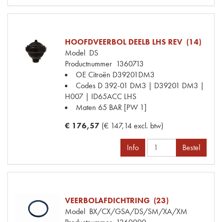
HOOFDVEERBOL DEELB LHS REV (14)
Model
DS
Productnummer
1360713
OE Citroën
D39201DM3
Codes
D 392-01 DM3 | D39201 DM3 |
H007 | ID65ACC LHS
Maten
65 BAR [PW 1]
€ 176,57
(€ 147,14 excl. btw)
Info
Bestel
VEERBOLAFDICHTRING (23)
Model
BX/CX/GSA/DS/SM/XA/XM