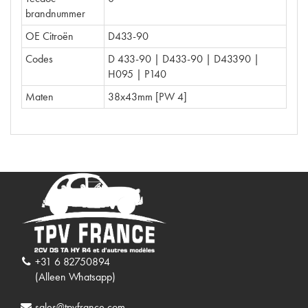
brandnummer
OE Citroën
D433-90
Codes
D 433-90 | D433-90 | D43390 |
H095 | P140
Maten
38x43mm [PW 4]
+31 6 82750894
(Alleen Whatsapp)
sales@tpvfrance.com