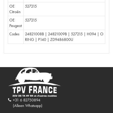
OE
527215
Citroën
OE
527215
Peugeot
Codes
24821008B | 24821009B | 527215 | H094 | O
RING | P140 | ZD9486800U
+31 6 82750894
(Alleen Whatsapp)