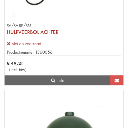
XA/XA BK/XM
HULPVEERBOL ACHTER
niet op voorraad
Productnummer
1360056
€
49
,
21
(
incl. btw
)
Info