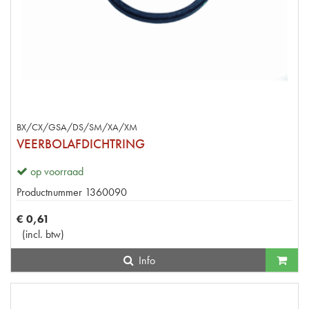
BX/CX/GSA/DS/SM/XA/XM
VEERBOLAFDICHTRING
op voorraad
Productnummer
1360090
€
0
,
61
(
incl. btw
)
Info