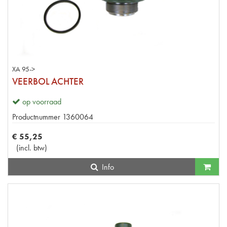
XA 95->
VEERBOL ACHTER
op voorraad
Productnummer
1360064
€
55
,
25
(
incl. btw
)
Info