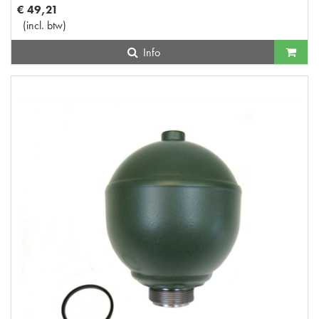
€
49
,
21
(
incl. btw
)
Info