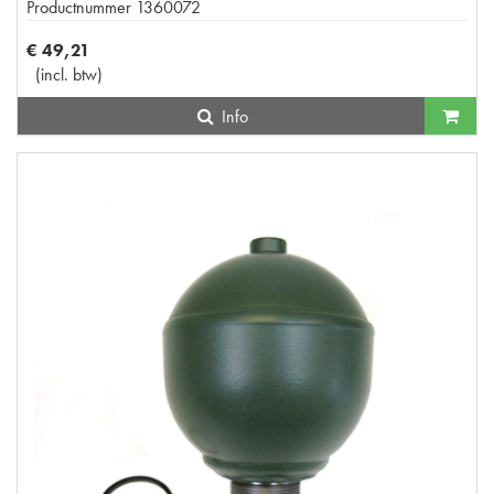
Productnummer
1360072
€
49
,
21
(
incl. btw
)
Info