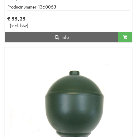
Productnummer
1360063
€
55
,
25
(
incl. btw
)
Info