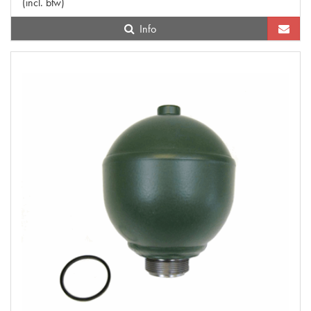
(
incl. btw
)
Info