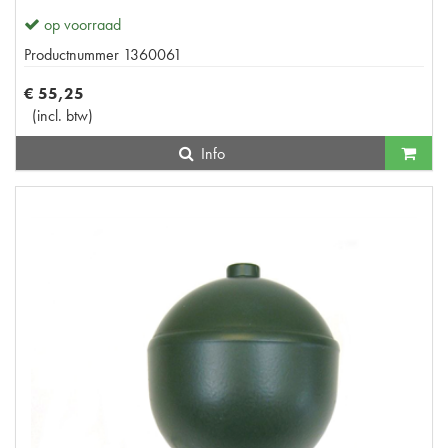
op voorraad
Productnummer
1360061
€
55
,
25
(
incl. btw
)
Info