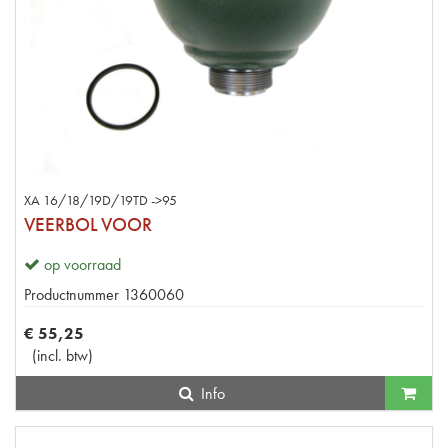
XA 16/18/19D/19TD ->95
VEERBOL VOOR
op voorraad
Productnummer
1360060
€
55
,
25
(
incl. btw
)
Info