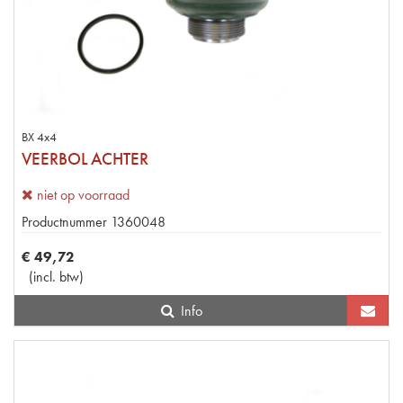
BX 4x4
VEERBOL ACHTER
niet op voorraad
Productnummer
1360048
€
49
,
72
(
incl. btw
)
Info