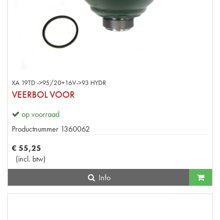
XA 19TD ->95/20+16V->93 HYDR
VEERBOL VOOR
op voorraad
Productnummer
1360062
€
55
,
25
(
incl. btw
)
Info