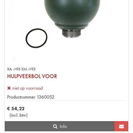
XA ->95 XM ->93
HULPVEERBOL VOOR
niet op voorraad
Productnummer
1360052
€
54
,
22
(
incl. btw
)
Info