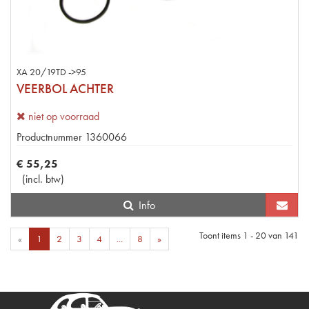
XA 20/19TD ->95
VEERBOL ACHTER
niet op voorraad
Productnummer
1360066
€
55
,
25
(
incl. btw
)
Info
Toont items
1 - 20
van
141
«
1
2
3
4
...
8
»