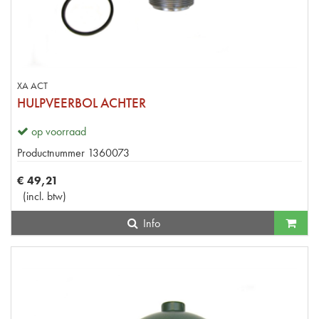
XA ACT
HULPVEERBOL ACHTER
op voorraad
Productnummer
1360073
€
49
,
21
(
incl. btw
)
Info