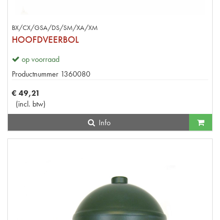
BX/CX/GSA/DS/SM/XA/XM
HOOFDVEERBOL
op voorraad
Productnummer
1360080
€
49
,
21
(
incl. btw
)
Info