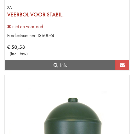
XA
VEERBOL VOOR STABIL.
niet op voorraad
Productnummer
1360074
€
50
,
53
(
incl. btw
)
Info