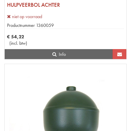
HULPVEERBOL ACHTER
niet op voorraad
Productnummer
1360059
€
54
,
22
(
incl. btw
)
Info