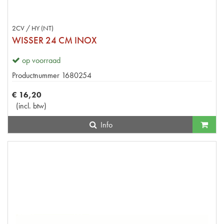
2CV / HY (NT)
WISSER 24 CM INOX
op voorraad
Productnummer
1680254
€
16
,
20
(
incl. btw
)
Info