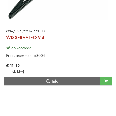
GSA/LNA/CX BK ACHTER
WISSERVALEO V 41
op voorraad
Productnummer
1680041
€
11
,
12
(
incl. btw
)
Info