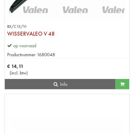
BX/C15/VI
WISSERVALEO V 48
op voorraad
Productnummer
1680048
€
14
,
11
(
incl. btw
)
Info