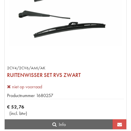
2CV4/2CV6/AMI/AK
RUITENWISSER SET RVS ZWART
niet op voorraad
Productnummer
1680257
€
52
,
76
(
incl. btw
)
Info