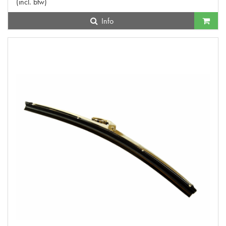
(
incl. btw
)
Info