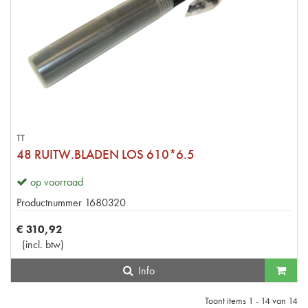
TT
48 RUITW.BLADEN LOS 610*6.5
op voorraad
Productnummer
1680320
€
310
,
92
(
incl. btw
)
Info
Toont items
1 - 14
van
14