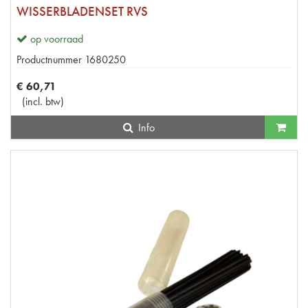
WISSERBLADENSET RVS
op voorraad
Productnummer
1680250
€
60
,
71
(
incl. btw
)
Info