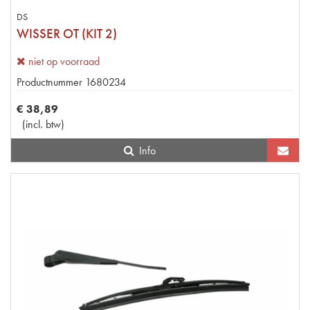
DS
WISSER OT (KIT 2)
niet op voorraad
Productnummer
1680234
€
38
,
89
(
incl. btw
)
Info