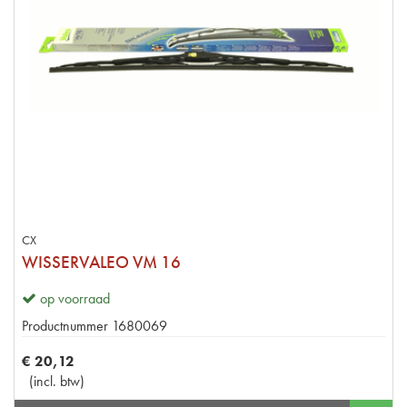
CX
WISSERVALEO VM 16
op voorraad
Productnummer
1680069
€
20
,
12
(
incl. btw
)