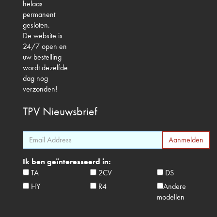
helaas
permanent
gesloten.
De website is
24/7 open en
uw bestelling
wordt dezelfde
dag nog
verzonden!
TPV
Nieuwsbrief
Ik ben geïnteresseerd in:
TA
2CV
DS
HY
R4
Andere
modellen