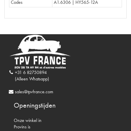
Codes
A1.6306 | HY565-12A
+31 6 82750894
(Alleen Whatsapp)
sales@tpvfrance.com
Openingstijden
Onze winkel in
Provins is