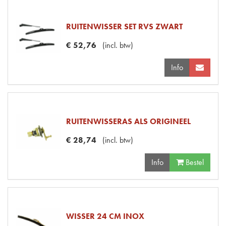
RUITENWISSER SET RVS ZWART
€
52
,
76
(
incl. btw
)
Info
RUITENWISSERAS ALS ORIGINEEL
€
28
,
74
(
incl. btw
)
Info
Bestel
WISSER 24 CM INOX