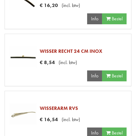
€
16
,
20
(
incl. btw
)
Info
Bestel
WISSER RECHT 24 CM INOX
€
8
,
54
(
incl. btw
)
Info
Bestel
WISSERARM RVS
€
16
,
54
(
incl. btw
)
Info
Bestel