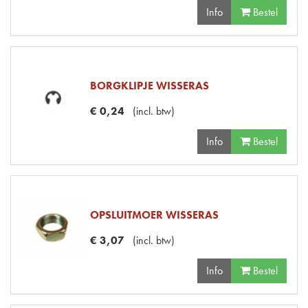
Info
Bestel
BORGKLIPJE WISSERAS
€
0
,
24
(
incl. btw
)
Info
Bestel
OPSLUITMOER WISSERAS
€
3
,
07
(
incl. btw
)
Info
Bestel