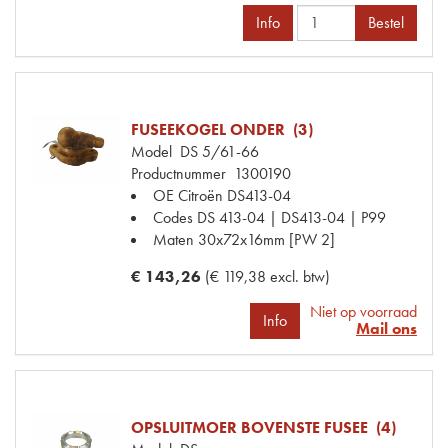
Info
Bestel
FUSEEKOGEL ONDER (3)
Model
DS 5/61-66
Productnummer
1300190
OE Citroën
DS413-04
Codes
DS 413-04 | DS413-04 | P99
Maten
30x72x16mm [PW 2]
€ 143,26
(€ 119,38 excl. btw)
Niet op voorraad
Info
Mail ons
OPSLUITMOER BOVENSTE FUSEE (4)