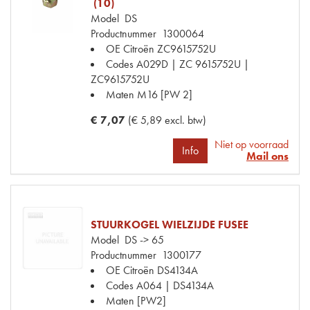
(10)
Model
DS
Productnummer
1300064
OE Citroën
ZC9615752U
Codes
A029D | ZC 9615752U |
ZC9615752U
Maten
M16 [PW 2]
€ 7,07
(€ 5,89 excl. btw)
Niet op voorraad
Info
Mail ons
STUURKOGEL WIELZIJDE FUSEE
Model
DS -> 65
Productnummer
1300177
OE Citroën
DS4134A
Codes
A064 | DS4134A
Maten
[PW2]