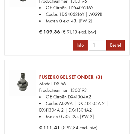
Productnummer
1300196
OE Citroën
1D5405216Y
Codes
1D5405216Y | A029B
Maten
0 ext. 43. [PW 2]
€ 109,36
(€ 91,13 excl. btw)
Info
Bestel
FUSEEKOGEL SET ONDER (3)
Model
DS 66-
Productnummer
1300193
OE Citroën
DX41304A2
Codes
A029A | DX 413-04A 2 |
DX41304A 2 | DX41304A2
Maten
0 50x125. [PW 2]
€ 111,41
(€ 92,84 excl. btw)