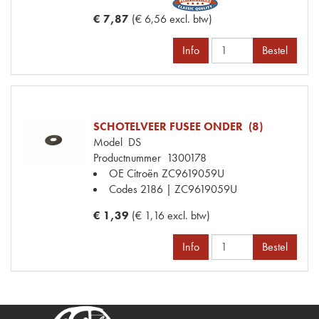
€ 7,87
(€ 6,56 excl. btw)
Info
Bestel
SCHOTELVEER FUSEE ONDER (8)
Model
DS
Productnummer
1300178
OE Citroën
ZC9619059U
Codes
2186 | ZC9619059U
€ 1,39
(€ 1,16 excl. btw)
Info
Bestel