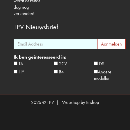
wordt dezelfde
dag nog
verzonden!
TPV
Nieuwsbrief
Ik ben geïnteresseerd in:
TA
2CV
DS
HY
R4
Andere
modellen
2026 © TPV |
Webshop by Bitshop