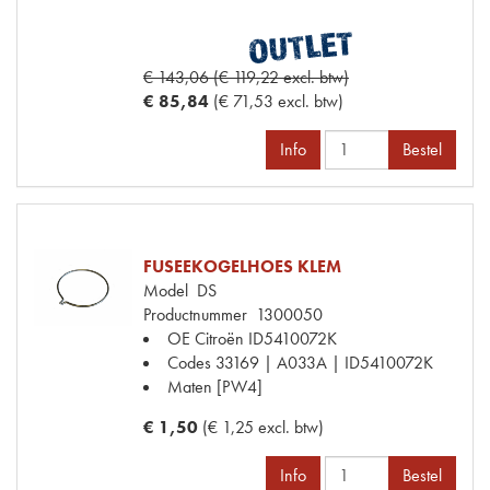
€ 143,06 (€ 119,22 excl. btw)
€ 85,84
(€ 71,53 excl. btw)
Info
Bestel
FUSEEKOGELHOES KLEM
Model
DS
Productnummer
1300050
OE Citroën
ID5410072K
Codes
33169 | A033A | ID5410072K
Maten
[PW4]
€ 1,50
(€ 1,25 excl. btw)
Info
Bestel