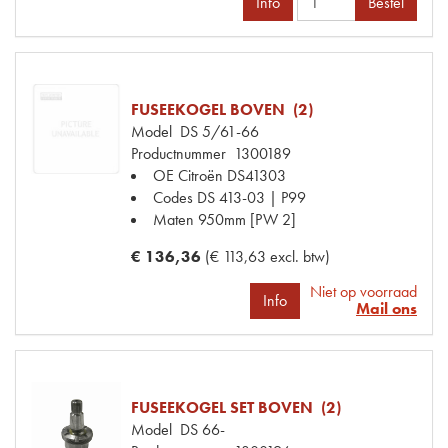
Info
Bestel
FUSEEKOGEL BOVEN (2)
Model
DS 5/61-66
Productnummer
1300189
OE Citroën
DS41303
Codes
DS 413-03 | P99
Maten
950mm [PW 2]
€ 136,36
(€ 113,63 excl. btw)
Niet op voorraad
Info
Mail ons
FUSEEKOGEL SET BOVEN (2)
Model
DS 66-