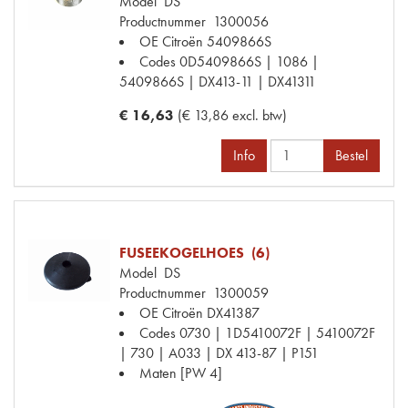
Model
DS
Productnummer
1300056
OE Citroën
5409866S
Codes
0D5409866S | 1086 |
5409866S | DX413-11 | DX41311
€ 16,63
(€ 13,86 excl. btw)
Info
Bestel
FUSEEKOGELHOES (6)
Model
DS
Productnummer
1300059
OE Citroën
DX41387
Codes
0730 | 1D5410072F | 5410072F
| 730 | A033 | DX 413-87 | P151
Maten
[PW 4]