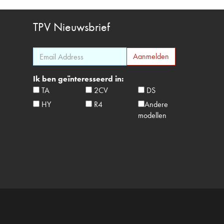
TPV
Nieuwsbrief
Ik ben geïnteresseerd in:
TA
2CV
DS
HY
R4
Andere
modellen