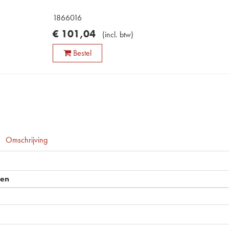
1866016
€
101
,
04
(
incl. btw
)
Bestel
Omschrijving
pen