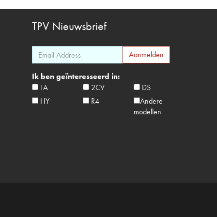
TPV
Nieuwsbrief
Ik ben geïnteresseerd in:
TA
2CV
DS
HY
R4
Andere
modellen