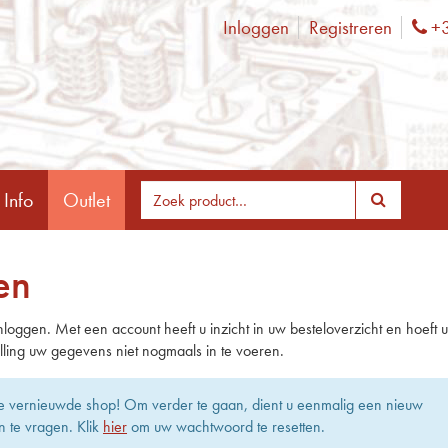
Inloggen
Registreren
+3
Ph
 Info
Outlet
en
nloggen. Met een account heeft u inzicht in uw besteloverzicht en hoeft u 
lling uw gegevens niet nogmaals in te voeren.
e vernieuwde shop! Om verder te gaan, dient u eenmalig een nieuw
 te vragen. Klik
hier
om uw wachtwoord te resetten.