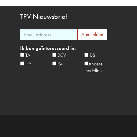
TPV
Nieuwsbrief
Ik ben geïnteresseerd in:
TA
2CV
DS
HY
R4
Andere
modellen