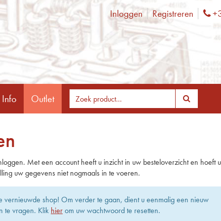
Inloggen
Registreren
+3
Ph
 Info
Outlet
en
nloggen. Met een account heeft u inzicht in uw besteloverzicht en hoeft u 
lling uw gegevens niet nogmaals in te voeren.
e vernieuwde shop! Om verder te gaan, dient u eenmalig een nieuw
 te vragen. Klik
hier
om uw wachtwoord te resetten.