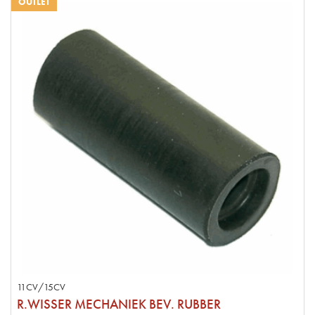
OUTLET
11CV/15CV
R.WISSER MECHANIEK BEV. RUBBER