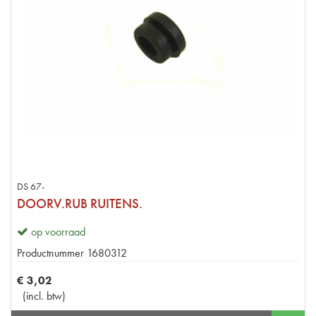
DS 67-
DOORV.RUB RUITENS.
op voorraad
Productnummer
1680312
€
3
,
02
(
incl. btw
)