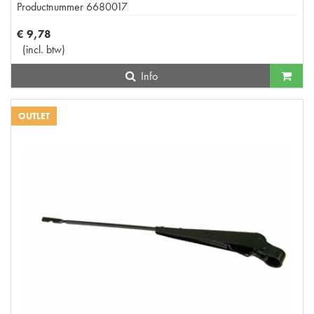
Productnummer
6680017
€
9
,
78
(
incl. btw
)
Info
OUTLET