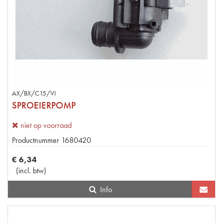
AX/BX/C15/VI
SPROEIERPOMP
niet op voorraad
Productnummer
1680420
€
6
,
34
(
incl. btw
)
Info