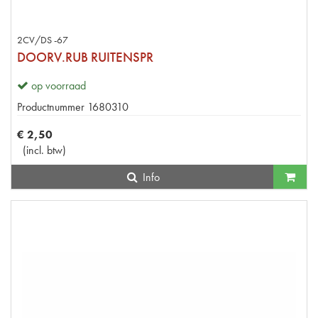
2CV/DS -67
DOORV.RUB RUITENSPR
op voorraad
Productnummer
1680310
€
2
,
50
(
incl. btw
)
Info