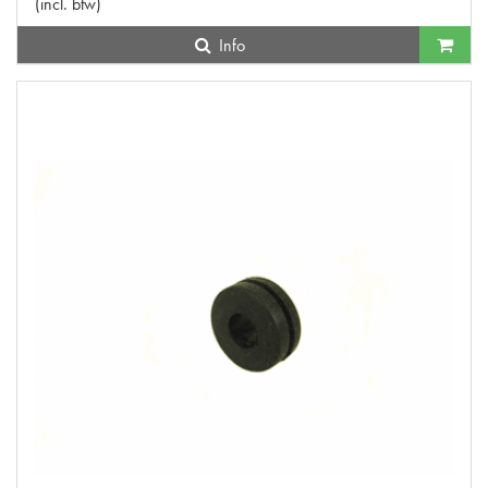
(
incl. btw
)
Info