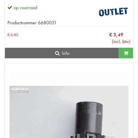
op voorraad
Productnummer
6680051
€
3
,
49
€
5
,
82
(
incl. btw
)
Info