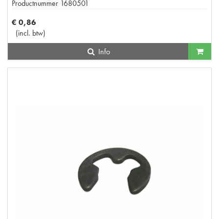
Productnummer
1680501
€
0
,
86
(
incl. btw
)
Info