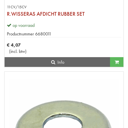
11CV/15CV
R.WISSERAS AFDICHT RUBBER SET
op voorraad
Productnummer
6680011
€
4
,
07
(
incl. btw
)
Info