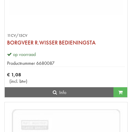
11CV/15CV
BORGVEER R.WISSER BEDIENINGSTA
op voorraad
Productnummer
6680087
€
1
,
08
(
incl. btw
)
Info