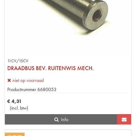
11CV/15CV
DRAADBUS BEV. RUITENWIS MECH.
niet op voorraad
Productnummer
6680053
€
4
,
31
(
incl. btw
)
Info