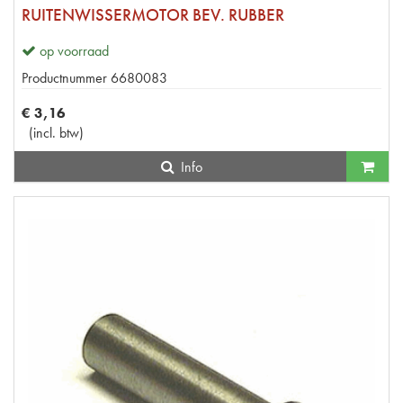
RUITENWISSERMOTOR BEV. RUBBER
op voorraad
Productnummer
6680083
€
3
,
16
(
incl. btw
)
Info