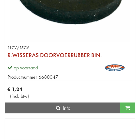
11CV/15CV
R.WISSERAS DOORVOERRUBBER BIN.
op voorraad
Productnummer
6680047
€
1
,
24
(
incl. btw
)
Info