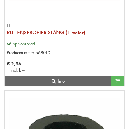
TT
RUITENSPROEIER SLANG (1 meter)
op voorraad
Productnummer
6680101
€
2
,
96
(
incl. btw
)
Info