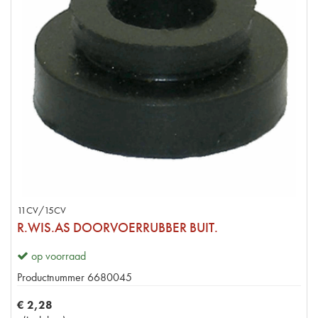
11CV/15CV
R.WIS.AS DOORVOERRUBBER BUIT.
op voorraad
Productnummer
6680045
€
2
,
28