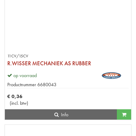
11CV/15CV
R.WISSER MECHANIEK AS RUBBER
op voorraad
Productnummer
6680043
€
0
,
36
(
incl. btw
)
Info