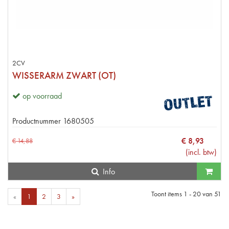
2CV
WISSERARM ZWART (OT)
op voorraad
Productnummer
1680505
€
8
,
93
€
14
,
88
(
incl. btw
)
Info
Toont items
1 - 20
van
51
«
1
2
3
»