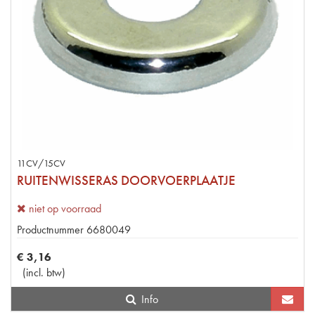
11CV/15CV
RUITENWISSERAS DOORVOERPLAATJE
niet op voorraad
Productnummer
6680049
€
3
,
16
(
incl. btw
)
Info