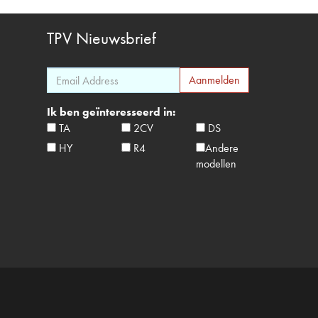
TPV
Nieuwsbrief
Ik ben geïnteresseerd in:
TA
2CV
DS
HY
R4
Andere
modellen