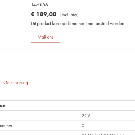
1470156
€
189
,
00
(
incl. btw
)
Dit product kan op dit moment niet besteld worden
Mail ons
Omschrijving
pen
2CV
nummer
0