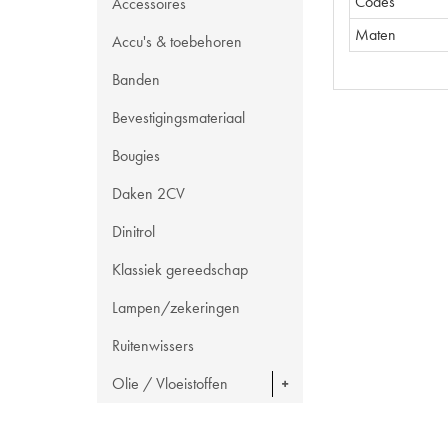
Codes
Accessoires
Maten
Accu's & toebehoren
Banden
Bevestigingsmateriaal
Bougies
Daken 2CV
Dinitrol
Klassiek gereedschap
Lampen/zekeringen
Ruitenwissers
Olie / Vloeistoffen