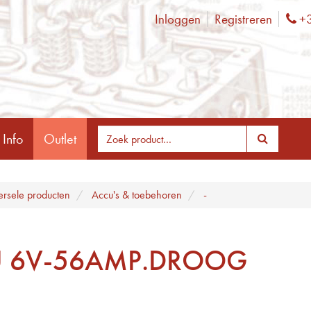
Inloggen
Registreren
+3
Ph
 Info
Outlet
ersele producten
Accu's & toebehoren
-
 6V-56AMP.DROOG