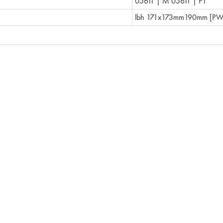
05611 | M 05611 | P1
lbh 171x173mm190mm [PW