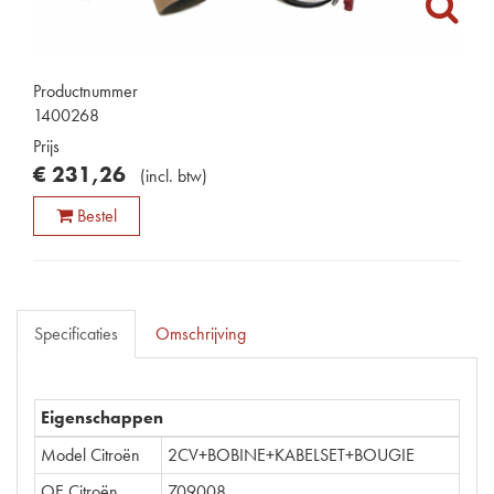
Productnummer
1400268
Prijs
€
231
,
26
(
incl. btw
)
Bestel
Specificaties
Omschrijving
Eigenschappen
Model Citroën
2CV+BOBINE+KABELSET+BOUGIE
OE Citroën
709008