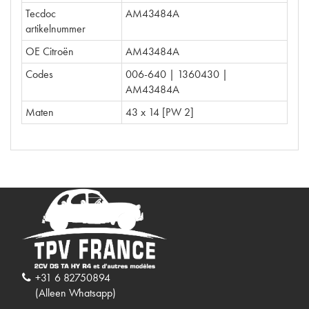
Tecdoc
AM43484A
artikelnummer
OE Citroën
AM43484A
Codes
006-640 | 1360430 |
AM43484A
Maten
43 x 14 [PW 2]
+31 6 82750894
(Alleen Whatsapp)