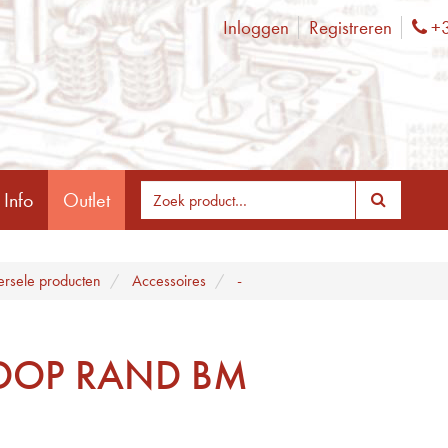
Inloggen
Registreren
+3
Ph
 Info
Outlet
ersele producten
Accessoires
-
DOP RAND BM