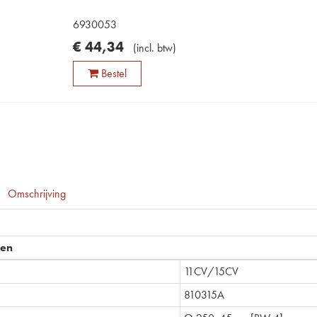
6930053
€
44
,
34
(
incl. btw
)
Bestel
Omschrijving
pen
11CV/15CV
810315A