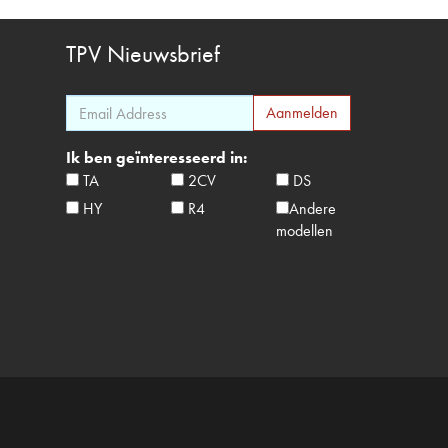
TPV
Nieuwsbrief
Ik ben geïnteresseerd in:
TA
2CV
DS
HY
R4
Andere
modellen