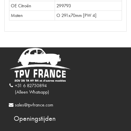
OE Citroën
299793
Maten
O 291x70mm [PW 4]
+31 6 82750894
(Alleen Whatsapp)
sales@tpvfrance.com
Openingstijden