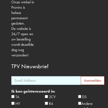
Onze winkel in
Provins is
helaas
permanent
gesloten.
De website is
24/7 open en
uw bestelling
wordt dezelfde
dag nog
verzonden!
TPV
Nieuwsbrief
Ik ben geïnteresseerd in:
TA
2CV
DS
HY
R4
Andere