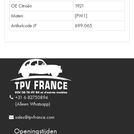
OE Citroën
1921
Maten
[PW1]
Artikelcode JF
699.065
+31 6 82750894
(Alleen Whatsapp)
sales@tpvfrance.com
Openingstijden