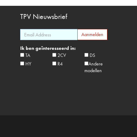
TPV
Nieuwsbrief
Ik ben geïnteresseerd in:
TA
2CV
DS
HY
R4
Andere
modellen