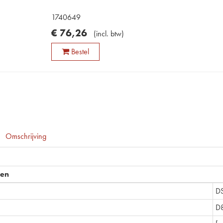
1740649
€
76
,
26
(
incl. btw
)
Bestel
Omschrijving
pen
D
D