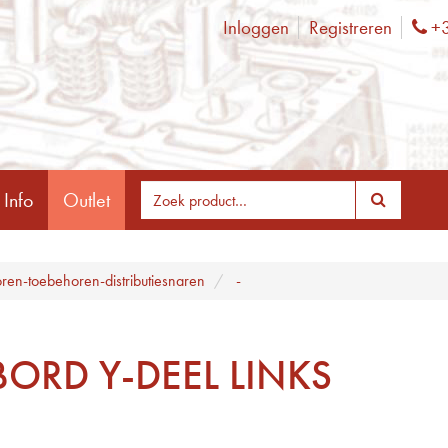
Inloggen
Registreren
+3
Ph
 Info
Outlet
ren-toebehoren-distributiesnaren
-
ORD Y-DEEL LINKS