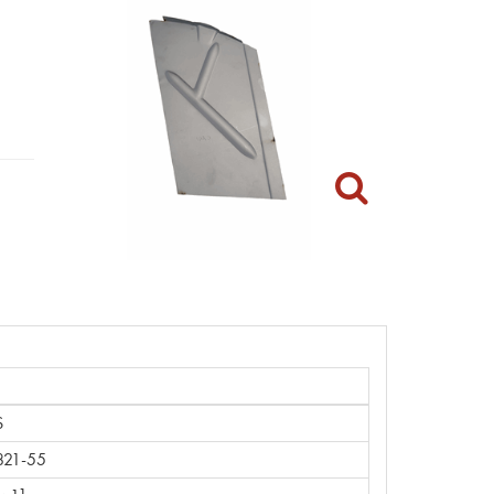
S
821-55