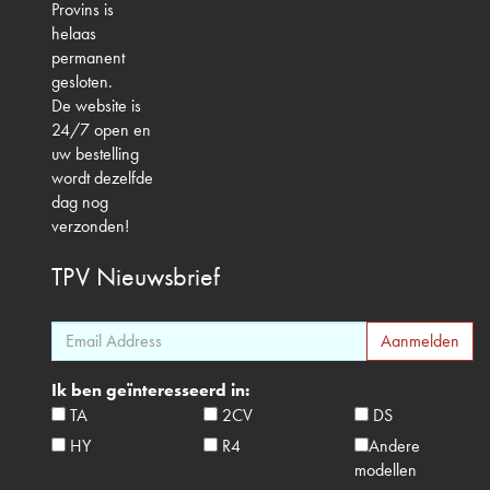
Provins is
helaas
permanent
gesloten.
De website is
24/7 open en
uw bestelling
wordt dezelfde
dag nog
verzonden!
TPV
Nieuwsbrief
Ik ben geïnteresseerd in:
TA
2CV
DS
HY
R4
Andere
modellen