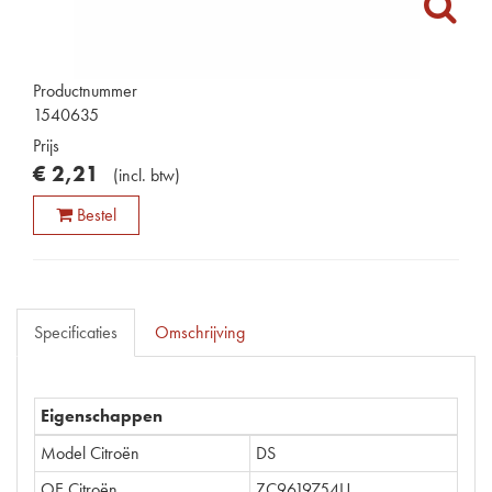
Productnummer
1540635
Prijs
€
2
,
21
(
incl. btw
)
Bestel
Specificaties
Omschrijving
Eigenschappen
Model Citroën
DS
OE Citroën
ZC9619754U