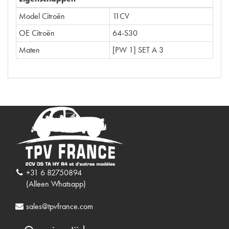
Model Citroën
11CV
OE Citroën
64-S30
Maten
[PW 1] SET A 3
+31 6 82750894
(Alleen Whatsapp)
sales@tpvfrance.com