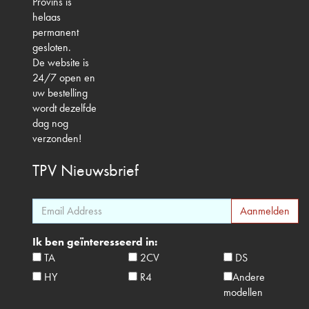
Provins is
helaas
permanent
gesloten.
De website is
24/7 open en
uw bestelling
wordt dezelfde
dag nog
verzonden!
TPV
Nieuwsbrief
Ik ben geïnteresseerd in:
TA
2CV
DS
HY
R4
Andere
modellen