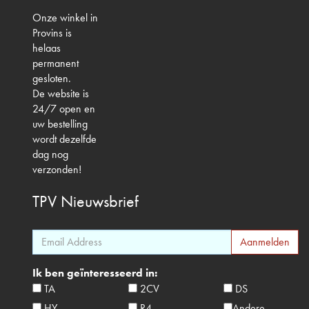
Onze winkel in
Provins is
helaas
permanent
gesloten.
De website is
24/7 open en
uw bestelling
wordt dezelfde
dag nog
verzonden!
TPV
Nieuwsbrief
Ik ben geïnteresseerd in:
TA
2CV
DS
HY
R4
Andere