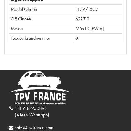
Model Citroën
11CV/15CV
OE Citroën
622519
Maten
M5x10 [PW 6]
Tecdoc brandnummer
0
+31 6 82750894
(Alleen Whatsapp)
sales@tpvfrance.com