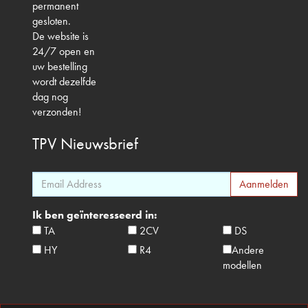
permanent
gesloten.
De website is
24/7 open en
uw bestelling
wordt dezelfde
dag nog
verzonden!
TPV
Nieuwsbrief
Ik ben geïnteresseerd in:
TA
2CV
DS
HY
R4
Andere
modellen