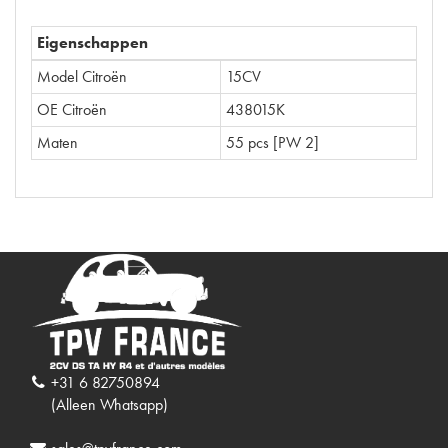
Eigenschappen
Model Citroën
15CV
OE Citroën
438015K
Maten
55 pcs [PW 2]
+31 6 82750894
(Alleen Whatsapp)