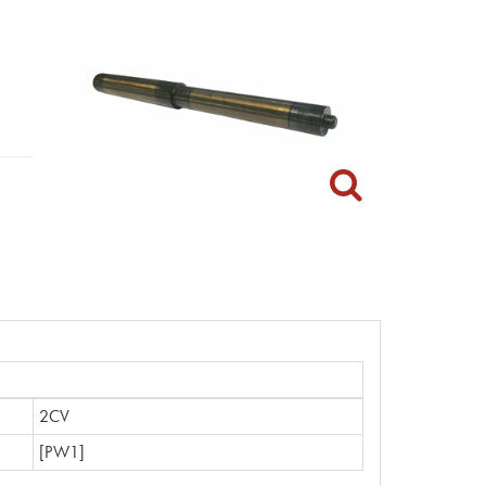
2CV
[PW1]