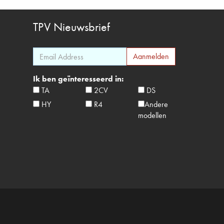
TPV
Nieuwsbrief
Ik ben geïnteresseerd in:
TA
2CV
DS
HY
R4
Andere
modellen