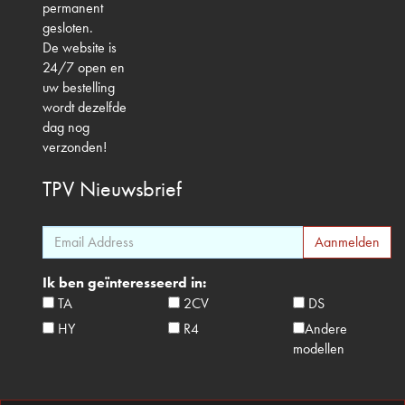
permanent
gesloten.
De website is
24/7 open en
uw bestelling
wordt dezelfde
dag nog
verzonden!
TPV
Nieuwsbrief
Ik ben geïnteresseerd in:
TA
2CV
DS
HY
R4
Andere
modellen