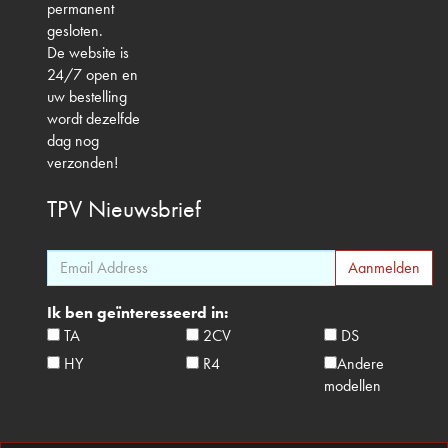
permanent
gesloten.
De website is
24/7 open en
uw bestelling
wordt dezelfde
dag nog
verzonden!
TPV
Nieuwsbrief
Ik ben geïnteresseerd in:
TA
2CV
DS
HY
R4
Andere
modellen