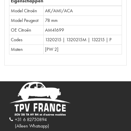
Eigenschappen
Model Citroën
AK/AMI/ACA
Model Peugeot
78 mm
OE Citroën
AM41699
Codes
1320215 | 1320215M | 132215 | P
Maten
[PW 2]
+31 6 82750894
(Alleen Whatsapp)