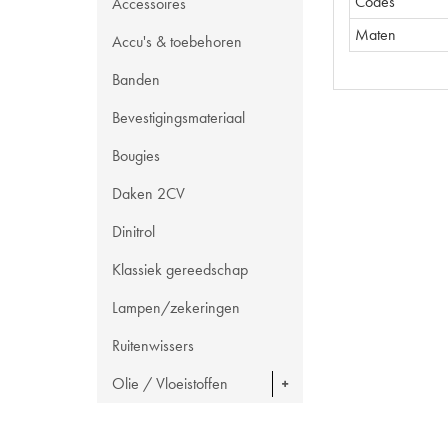
Codes
Accessoires
Maten
Accu's & toebehoren
Banden
Bevestigingsmateriaal
Bougies
Daken 2CV
Dinitrol
Klassiek gereedschap
Lampen/zekeringen
Ruitenwissers
Olie / Vloeistoffen