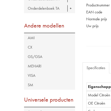
Productnummer
Onderdelenboek TA
EAN code
Normale prijs
Andere modellen
Uw prijs
AMI
CX
GS/GSA
MEHARI
Specificaties
VISA
SM
Eigenschap
Model Citroën
Universele producten
OE Citroën