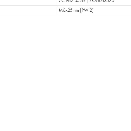
ZC 9621352U | ZC9621352U
M6x25mm [PW 2]