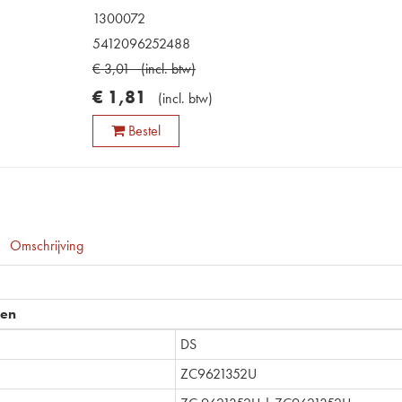
1300072
5412096252488
€
3
,
01
(
incl. btw
)
€
1
,
81
(
incl. btw
)
Bestel
Omschrijving
pen
DS
ZC9621352U