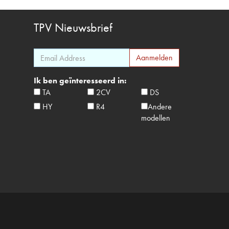
TPV
Nieuwsbrief
Ik ben geïnteresseerd in:
TA
2CV
DS
HY
R4
Andere
modellen